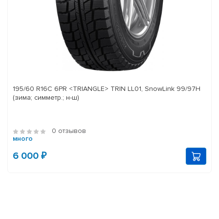
195/60 R16C 6PR <TRIANGLE> TRIN LL01, SnowLink 99/97H
(зима; симметр.; н-ш)
0 отзывов
много
6 000 ₽