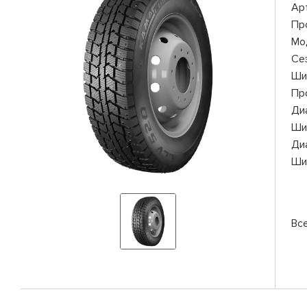
Ар
Пр
Мо
Се
Ши
Пр
Ди
Ши
Ди
Ши
Вс