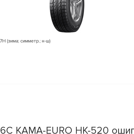
H (зима; симметр.; н-ш)
16C КАМА-EURO НК-520 ошип