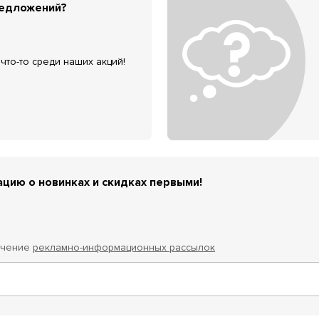
редложений?
что-то среди наших акций!
цию о новинках и скидках первыми!
учение
рекламно-информационных рассылок