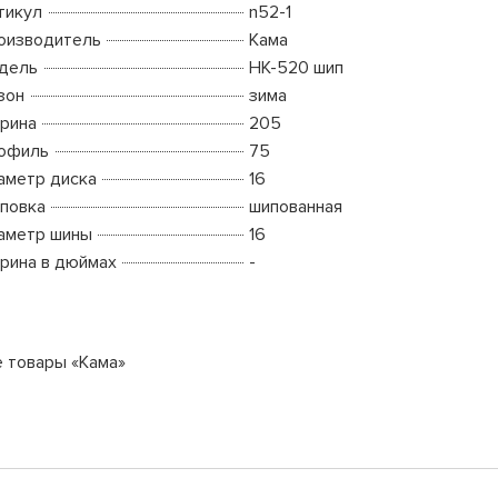
тикул
n52-1
оизводитель
Кама
дель
HK-520 шип
зон
зима
рина
205
офиль
75
аметр диска
16
повка
шипованная
аметр шины
16
рина в дюймах
-
е товары «Кама»