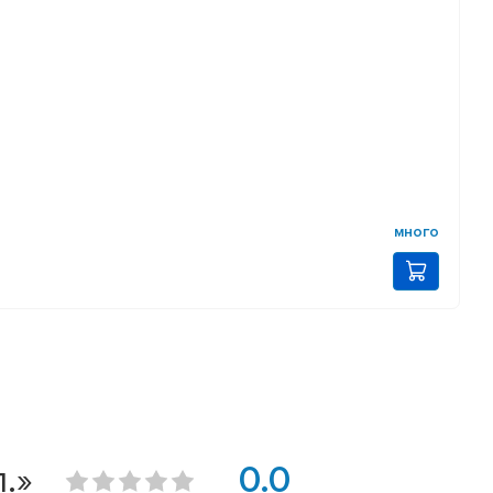
много
.»
0.0