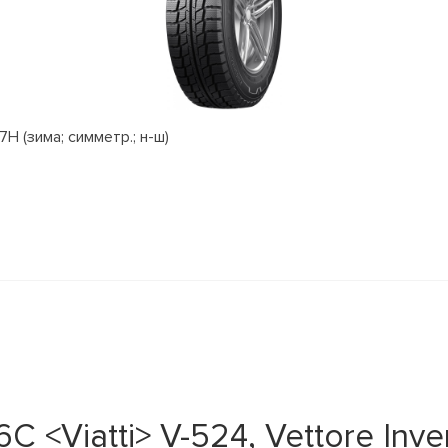
H (зима; симметр.; н-ш)
 <Viatti> V-524, Vettore Inve