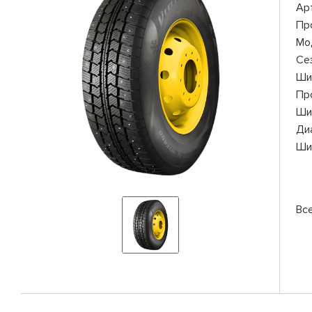
Ар
Пр
Мо
Се
Ши
Пр
Ши
Ди
Ши
Все