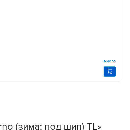
много
rno (зима; под шип) TL»