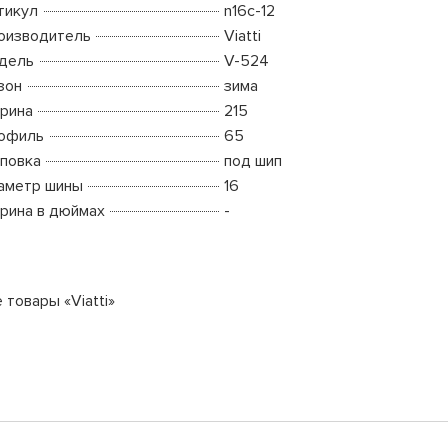
тикул
n16c-12
оизводитель
Viatti
дель
V-524
зон
зима
рина
215
офиль
65
повка
под шип
аметр шины
16
рина в дюймах
-
 товары «Viatti»