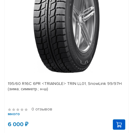
195/60 R16C 6PR <TRIANGLE> TRIN LL01, SnowLink 99/97H
(зима; симметр.; н-ш)
0 отзывов
много
6 000 ₽