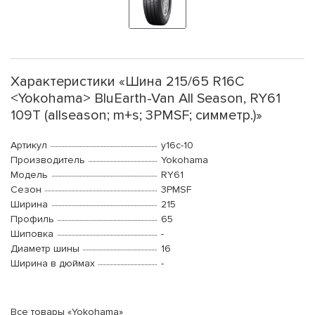
Характеристики «Шина 215/65 R16C
<Yokohama> BluEarth-Van All Season, RY61
109T (allseason; m+s; 3PMSF; симметр.)»
Артикул
y16c-10
Производитель
Yokohama
Модель
RY61
Сезон
3PMSF
Ширина
215
Профиль
65
Шиповка
-
Диаметр шины
16
Ширина в дюймах
-
Все товары «Yokohama»