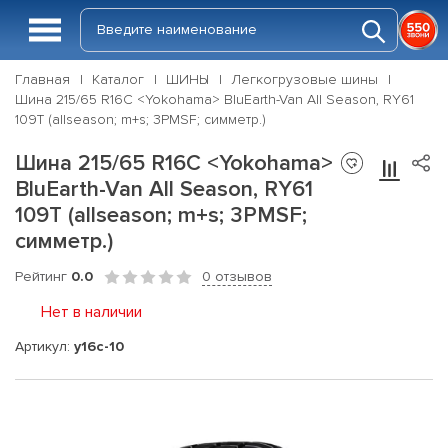
Главная
Каталог
ШИНЫ
Легкогрузовые шины
Шина 215/65 R16C <Yokohama> BluEarth-Van All Season, RY61
109T (allseason; m+s; 3PMSF; симметр.)
Шина 215/65 R16C <Yokohama>
BluEarth-Van All Season, RY61
109T (allseason; m+s; 3PMSF;
симметр.)
Рейтинг
0.0
0 отзывов
Нет в наличии
Артикул:
y16c-10