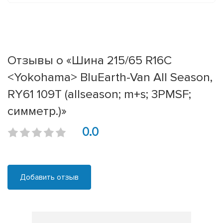
Отзывы о «Шина 215/65 R16C
<Yokohama> BluEarth-Van All Season,
RY61 109T (allseason; m+s; 3PMSF;
симметр.)»
0.0
Добавить отзыв