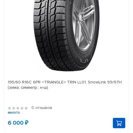
195/60 R16C 6PR <TRIANGLE> TRIN LL01, SnowLink 99/97H
(зима; симметр.; н-ш)
0 отзывов
много
6 000 ₽