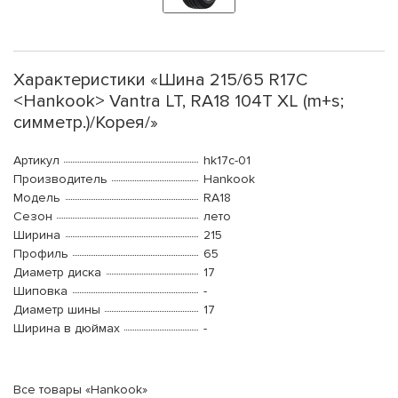
Характеристики «Шина 215/65 R17C
<Hankook> Vantra LT, RA18 104T XL (m+s;
симметр.)/Корея/»
Артикул
hk17c-01
Производитель
Hankook
Модель
RA18
Сезон
лето
Ширина
215
Профиль
65
Диаметр диска
17
Шиповка
-
Диаметр шины
17
Ширина в дюймах
-
Все товары «Hankook»