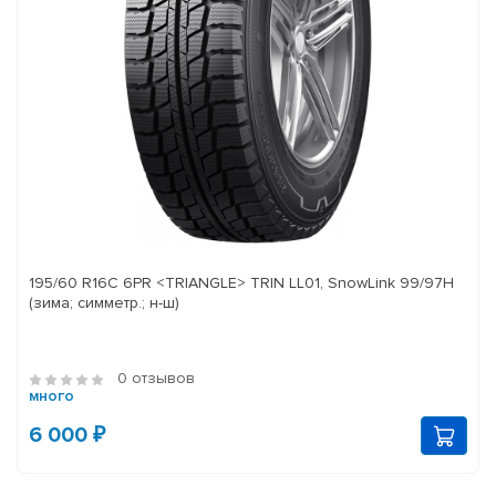
195/60 R16C 6PR <TRIANGLE> TRIN LL01, SnowLink 99/97H
(зима; симметр.; н-ш)
0 отзывов
много
6 000 ₽