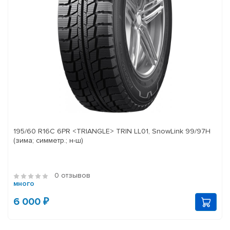
195/60 R16C 6PR <TRIANGLE> TRIN LL01, SnowLink 99/97H
(зима; симметр.; н-ш)
0 отзывов
много
6 000 ₽