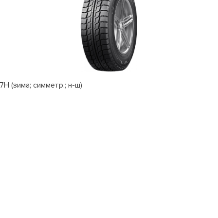
H (зима; симметр.; н-ш)