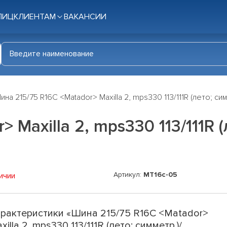
ЛИЦ
КЛИЕНТАМ
ВАКАНСИИ
ина 215/75 R16C <Matador> Maxilla 2, mps330 113/111R (лето; си
 Maxilla 2, mps330 113/111R 
Артикул:
MT16c-05
ичии
рактеристики «Шина 215/75 R16C <Matador>
xilla 2, mps330 113/111R (лето; симметр.)/