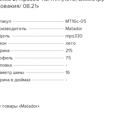
овакия/ 08.21»
тикул
MT16c-05
оизводитель
Matador
дель
mps330
зон
лето
рина
215
офиль
75
повка
-
аметр шины
16
рина в дюймах
-
е товары «Matador»