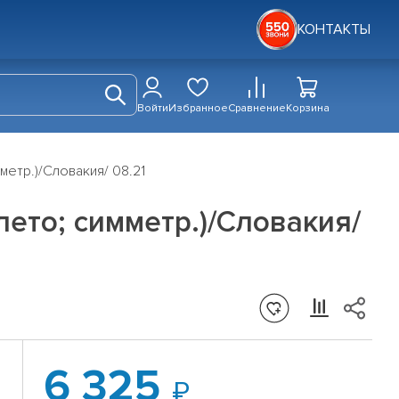
КОНТАКТЫ
Войти
Избранное
Сравнение
Корзина
мметр.)/Словакия/ 08.21
(лето; симметр.)/Словакия/
6 325