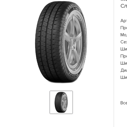
Сл
Ар
Пр
Мо
Се
Ши
Пр
Ши
Ди
Ши
Вс