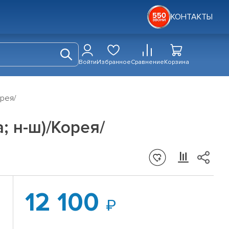
КОНТАКТЫ
Войти
Избранное
Сравнение
Корзина
орея/
; н-ш)/Корея/
12 100