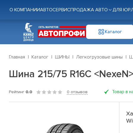
О КОМПАНИИ
АВТОСЕРВИС
ПРОДАЖА АВТО
ДЛЯ ЮР.
Каталог
Главная
Каталог
ШИНЫ
Легкогрузовые шины
Ш
Шина 215/75 R16C <NexeN> 
Товар в н
Рейтинг
0.0
0 отзывов
Ха
Wi