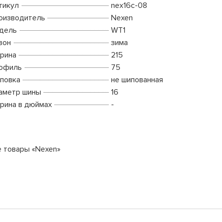
тикул
nex16c-08
оизводитель
Nexen
дель
WT1
зон
зима
рина
215
офиль
75
повка
не шипованная
аметр шины
16
рина в дюймах
-
е товары «Nexen»