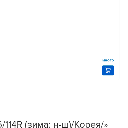
много
114R (зима; н-ш)/Корея/»