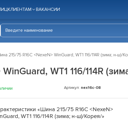
ЛИЦ
КЛИЕНТАМ
ВАКАНСИИ
ина 215/75 R16C <NexeN> WinGuard, WT1 116/114R (зима; н-ш)/К
WinGuard, WT1 116/114R (зима
Артикул:
nex16c-08
аличии
рактеристики «Шина 215/75 R16C <NexeN>
nGuard, WT1 116/114R (зима; н-ш)/Корея/»