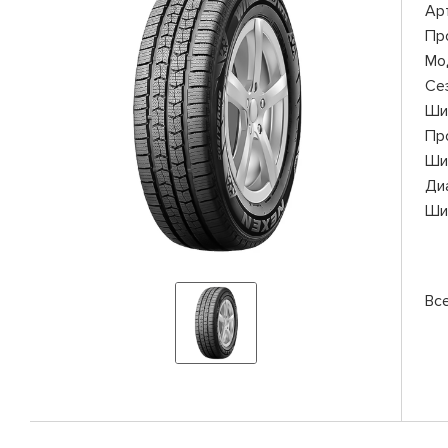
Ар
Пр
Мо
Се
Ши
Пр
Ши
Ди
Ши
Вс