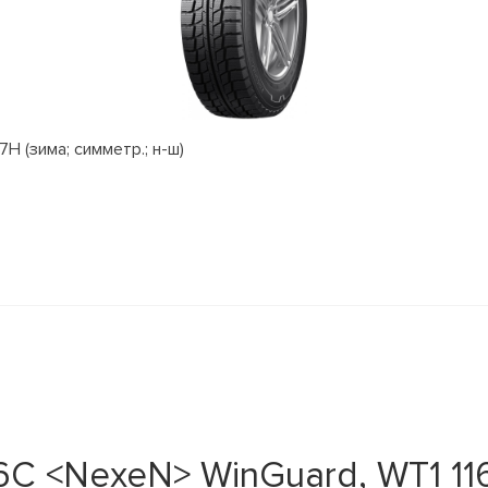
H (зима; симметр.; н-ш)
C <NexeN> WinGuard, WT1 116/