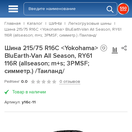
Главная
Каталог
ШИНЫ
Легкогрузовые шины
Шина 215/75 R16C <Yokohama> BluEarth-Van All Season, RY61
116R (allseason; m+s; 3PMSF; симметр.) /Таиланд/
Шина 215/75 R16C <Yokohama>
BluEarth-Van All Season, RY61
116R (allseason; m+s; 3PMSF;
симметр.) /Таиланд/
Рейтинг
0.0
0 отзывов
Товар в наличии
Артикул:
y16c-11