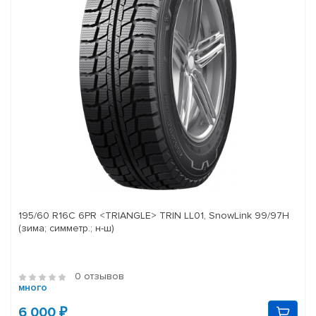
195/60 R16C 6PR <TRIANGLE> TRIN LL01, SnowLink 99/97H
(зима; симметр.; н-ш)
0 отзывов
много
6 000 ₽