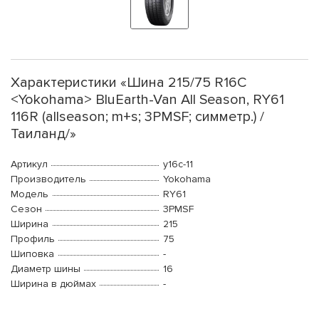
Характеристики «Шина 215/75 R16C
<Yokohama> BluEarth-Van All Season, RY61
116R (allseason; m+s; 3PMSF; симметр.) /
Таиланд/»
Артикул
y16c-11
Производитель
Yokohama
Модель
RY61
Сезон
3PMSF
Ширина
215
Профиль
75
Шиповка
-
Диаметр шины
16
Ширина в дюймах
-