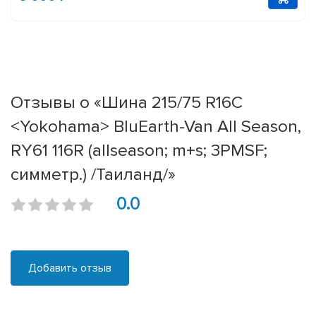
Отзывы о «Шина 215/75 R16C
<Yokohama> BluEarth-Van All Season,
RY61 116R (allseason; m+s; 3PMSF;
симметр.) /Таиланд/»
0.0
Добавить отзыв