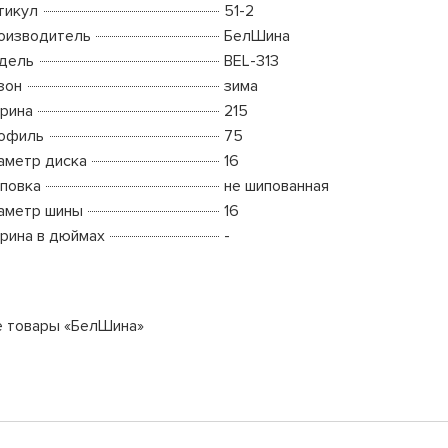
тикул
51-2
оизводитель
БелШина
дель
BEL-313
зон
зима
рина
215
офиль
75
аметр диска
16
повка
не шипованная
аметр шины
16
рина в дюймах
-
е товары «БелШина»