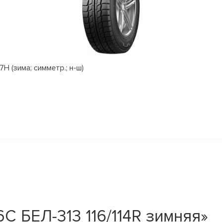
H (зима; симметр.; н-ш)
C БЕЛ-313 116/114R зимняя»