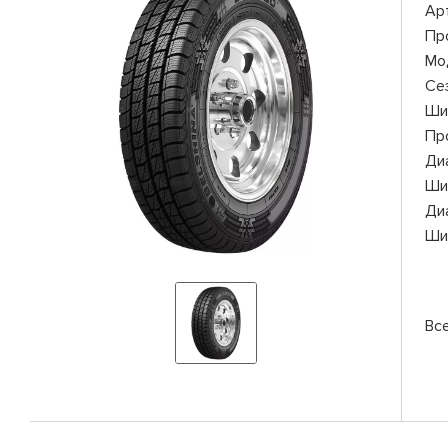
Ар
Пр
Мо
Се
Ши
Пр
Ди
Ши
Ди
Ши
Вс