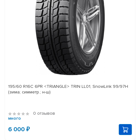
195/60 R16C 6PR <TRIANGLE> TRIN LL01, SnowLink 99/97H
(зима; симметр.; н-ш)
0 отзывов
много
6 000 ₽