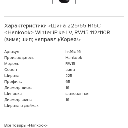
Характеристики «Шина 225/65 R16C
<Hankook> Winter iPike LV, RW15 112/110R
(зима; шип; направл.)/Корея/»
Артикул
hk16c-16
Производитель
Hankook
Модель
RW15
Сезон
зима
Ширина
225
Профиль
65
Диаметр диска
16
Шиповка
шипованная
Диаметр шины
16
Ширина в дюймах
-
Все товары «Hankook»