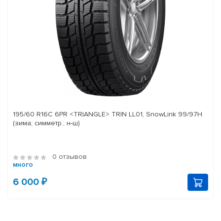
195/60 R16C 6PR <TRIANGLE> TRIN LL01, SnowLink 99/97H
(зима; симметр.; н-ш)
0 отзывов
много
6 000 ₽