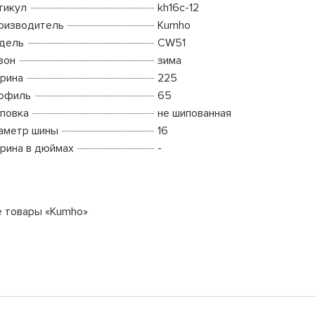
тикул
kh16c-12
оизводитель
Kumho
дель
CW51
зон
зима
рина
225
офиль
65
повка
не шипованная
аметр шины
16
рина в дюймах
-
е товары «Kumho»