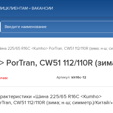
ЛИЦ
КЛИЕНТАМ
ВАКАНСИИ
ина 225/65 R16C <Kumho> PorTran, CW51 112/110R (зима; н-ш; си
PorTran, CW51 112/110R (зима
Артикул:
kh16c-12
ичии
рактеристики «Шина 225/65 R16C <Kumho>
rTran, CW51 112/110R (зима; н-ш; симметр.)/Китай/»