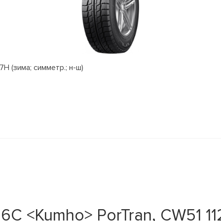
H (зима; симметр.; н-ш)
 <Kumho> PorTran, CW51 112/