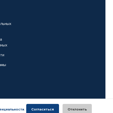
альных
на
нных
сти
амы
енциальности
.
Согласиться
Отклонить