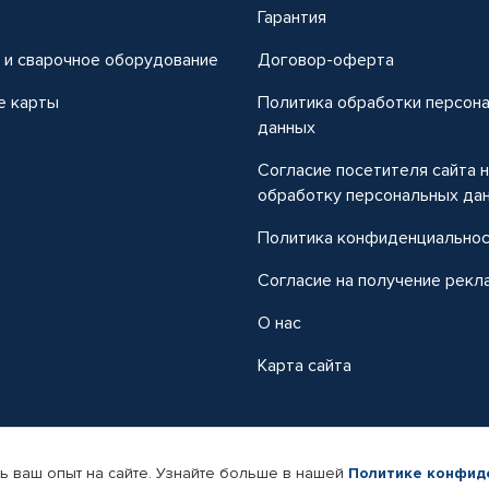
т
Гарантия
 и сварочное оборудование
Договор-оферта
е карты
Политика обработки персон
данных
Согласие посетителя сайта 
обработку персональных да
Политика конфиденциально
Согласие на получение рекл
О нас
Карта сайта
ь ваш опыт на сайте. Узнайте больше в нашей
Политике конфид
-магазин автомобильных товаров Автопрофи.