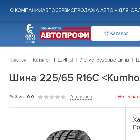
О КОМПАНИИ
АВТОСЕРВИС
ПРОДАЖА АВТО
ДЛЯ ЮР.
Каталог
Главная
Каталог
ШИНЫ
Легкогрузовые шины
Ш
Шина 225/65 R16C <Kumho> 
Нет в нал
Рейтинг
0.0
0 отзывов
Ха
Po