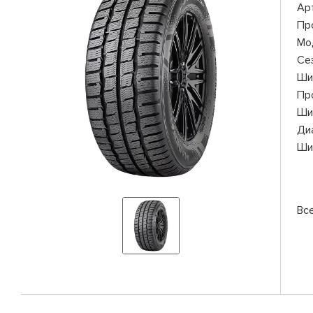
Ар
Пр
Мо
Се
Ши
Пр
Ши
Ди
Ши
Вс