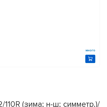
много
110R (зима; н-ш; симметр.)/