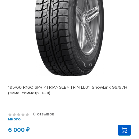
195/60 R16C 6PR <TRIANGLE> TRIN LL01, SnowLink 99/97H
(зима; симметр.; н-ш)
0 отзывов
много
6 000 ₽