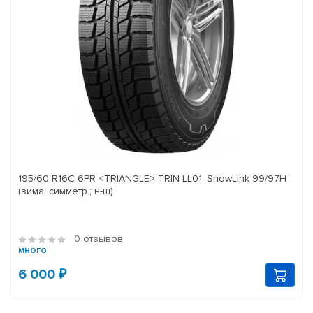
195/60 R16C 6PR <TRIANGLE> TRIN LL01, SnowLink 99/97H
(зима; симметр.; н-ш)
0 отзывов
много
6 000 ₽