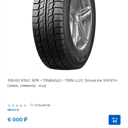
195/60 R16C 6PR <TRIANGLE> TRIN LL01, SnowLink 99/97H
(зима; симметр.; н-ш)
0 отзывов
много
6 000 ₽