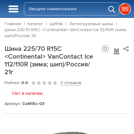
Главная
Каталог
ШИНЫ
Легкогрузовые шины
Шина 225/70 R15C <Continental> VanContact Ice 112/110R (зима;
шип)/Россия/ 21г
Шина 225/70 R15C
<Continental> VanContact Ice
112/110R (зима; шип)/Россия/
21г
Рейтинг
0.0
0 отзывов
Нет в наличии
Артикул:
CoN15c-03