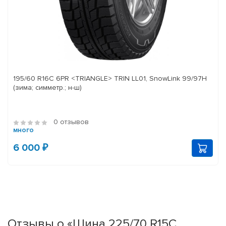
195/60 R16C 6PR <TRIANGLE> TRIN LL01, SnowLink 99/97H
(зима; симметр.; н-ш)
0 отзывов
много
6 000 ₽
Отзывы о «Шина 225/70 R15C