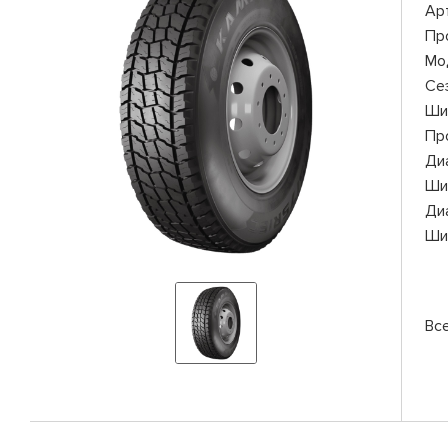
Ар
Пр
Мо
Се
Ши
Пр
Ди
Ши
Ди
Ши
Вс