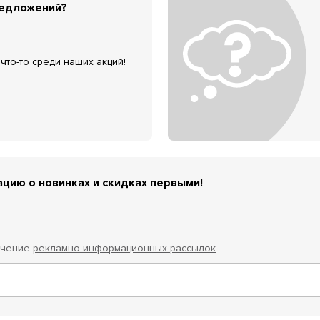
редложений?
что-то среди наших акций!
цию о новинках и скидках первыми!
учение
рекламно-информационных рассылок