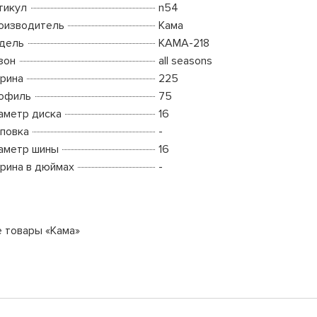
тикул
n54
оизводитель
Кама
дель
КАМА-218
зон
all seasons
рина
225
офиль
75
аметр диска
16
повка
-
аметр шины
16
рина в дюймах
-
е товары «Кама»