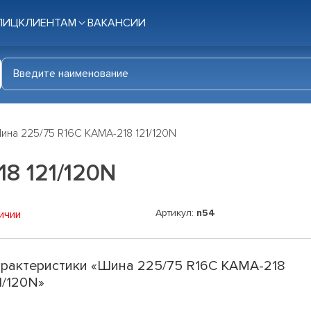
ЛИЦ
КЛИЕНТАМ
ВАКАНСИИ
ина 225/75 R16C КАМА-218 121/120N
8 121/120N
Артикул:
n54
ичии
рактеристики «Шина 225/75 R16C КАМА-218
1/120N»