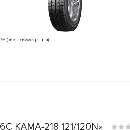
H (зима; симметр.; н-ш)
6C КАМА-218 121/120N»