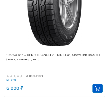
195/60 R16C 6PR <TRIANGLE> TRIN LL01, SnowLink 99/97H
(зима; симметр.; н-ш)
0 отзывов
много
6 000 ₽