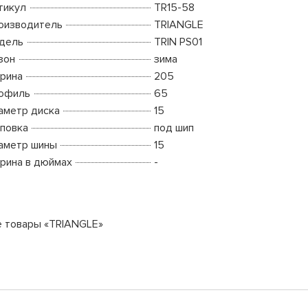
тикул
TR15-58
оизводитель
TRIANGLE
дель
TRIN PS01
зон
зима
рина
205
офиль
65
аметр диска
15
повка
под шип
аметр шины
15
рина в дюймах
-
е товары «TRIANGLE»