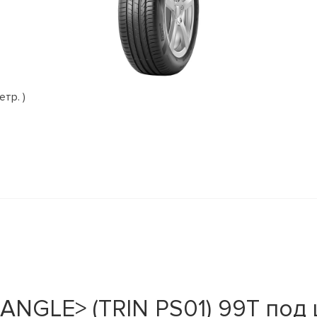
етр. )
IANGLE> (TRIN PS01) 99T под