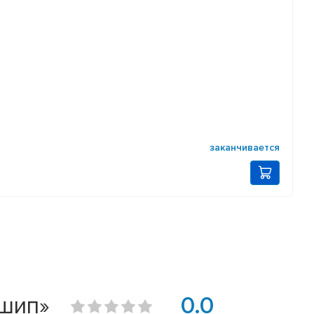
заканчивается
 шип»
0.0