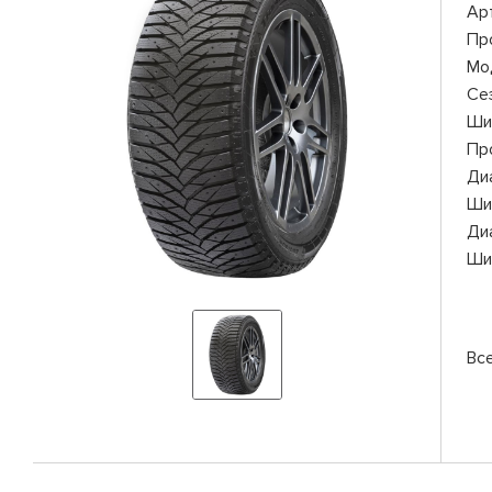
Ар
Пр
Мо
Се
Ши
Пр
Ди
Ши
Ди
Ши
Вс