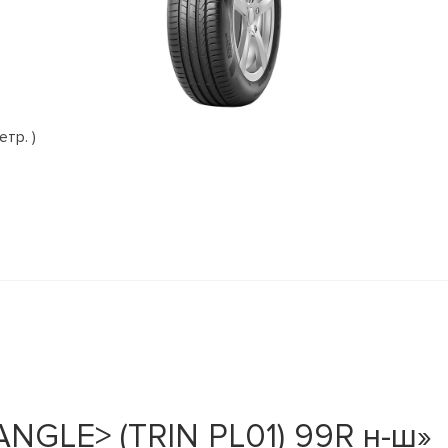
етр. )
ANGLE> (TRIN PL01) 99R н-ш»