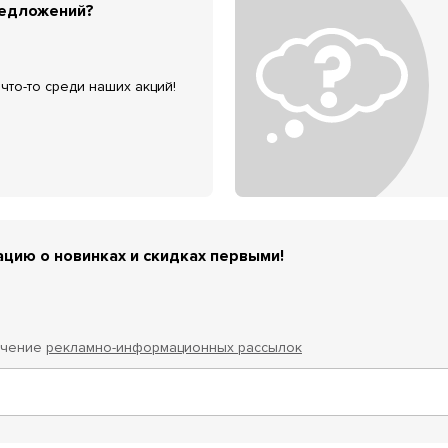
редложений?
что-то среди наших акций!
цию о новинках и скидках первыми!
учение
рекламно-информационных рассылок