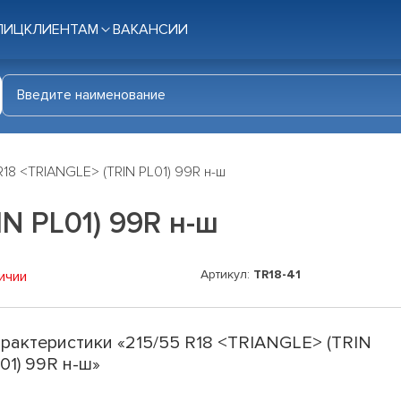
ЛИЦ
КЛИЕНТАМ
ВАКАНСИИ
R18 <TRIANGLE> (TRIN PL01) 99R н-ш
IN PL01) 99R н-ш
Артикул:
TR18-41
ичии
рактеристики «215/55 R18 <TRIANGLE> (TRIN
01) 99R н-ш»