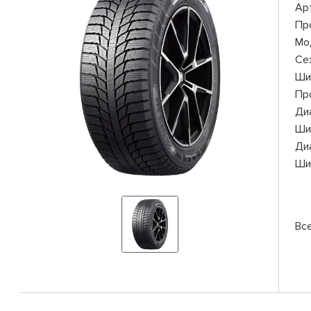
Ар
Пр
Мо
Се
Ши
Пр
Ди
Ши
Ди
Ши
Вс