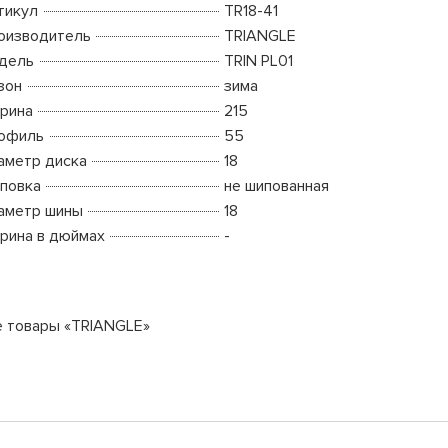
тикул
TR18-41
оизводитель
TRIANGLE
дель
TRIN PL01
зон
зима
рина
215
офиль
55
аметр диска
18
повка
не шипованная
аметр шины
18
рина в дюймах
-
е товары «TRIANGLE»