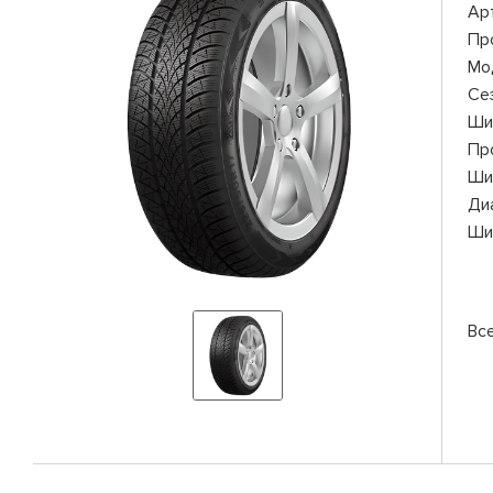
Ар
Пр
Мо
Се
Ши
Пр
Ши
Ди
Ши
Вс