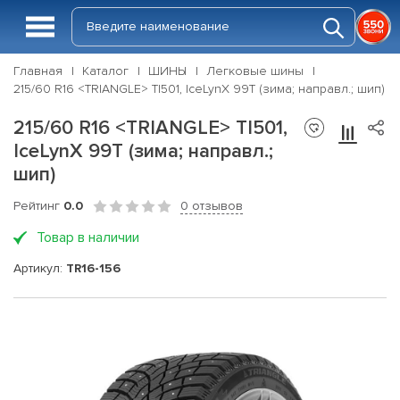
Главная
Каталог
ШИНЫ
Легковые шины
215/60 R16 <TRIANGLE> TI501, IceLynX 99T (зима; направл.; шип)
215/60 R16 <TRIANGLE> TI501,
IceLynX 99T (зима; направл.;
шип)
Рейтинг
0.0
0 отзывов
Товар в наличии
Артикул:
TR16-156