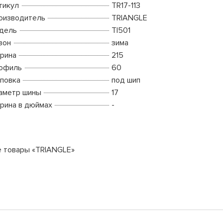
тикул
TR17-113
оизводитель
TRIANGLE
дель
TI501
зон
зима
рина
215
офиль
60
повка
под шип
аметр шины
17
рина в дюймах
-
е товары «TRIANGLE»