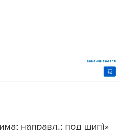
заканчивается
има; направл.; под шип)»