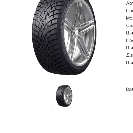
Ар
Пр
Мо
Се
Ши
Пр
Ши
Ди
Ши
Вс