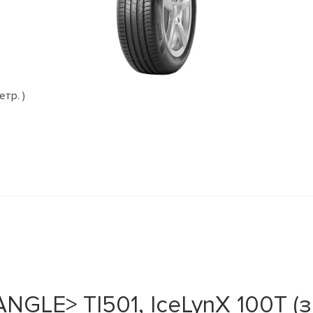
етр. )
NGLE> TI501, IceLynX 100T (з