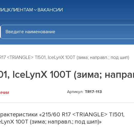
ЛИЦ
КЛИЕНТАМ
ВАКАНСИИ
R17 <TRIANGLE> TI501, IceLynX 100T (зима; направл.; под шип)
1, IceLynX 100T (зима; напра
Артикул:
TR17-113
ичии
рактеристики «215/60 R17 <TRIANGLE> TI501,
eLynX 100T (зима; направл.; под шип)»