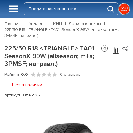
Главная
Каталог
ШИНЫ
Легковые шины
225/50 R18 <TRIANGLE> TA01, SeasonX 99W (allseason; m+s;
3PMSF; направл.)
225/50 R18 <TRIANGLE> TA01,
SeasonX 99W (allseason; m+s;
3PMSF; направл.)
Рейтинг
0.0
0 отзывов
Нет в наличии
Артикул:
TR18-135