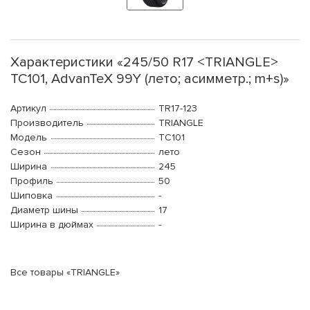
Характеристики «245/50 R17 <TRIANGLE>
TC101, AdvanTeX 99Y (лето; асимметр.; m+s)»
Артикул
TR17-123
Производитель
TRIANGLE
Модель
TC101
Сезон
лето
Ширина
245
Профиль
50
Шиповка
-
Диаметр шины
17
Ширина в дюймах
-
Все товары «TRIANGLE»