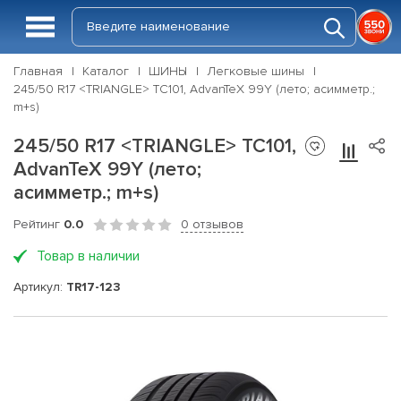
Главная
Каталог
ШИНЫ
Легковые шины
245/50 R17 <TRIANGLE> TC101, AdvanTeX 99Y (лето; асимметр.;
m+s)
245/50 R17 <TRIANGLE> TC101,
AdvanTeX 99Y (лето;
асимметр.; m+s)
Рейтинг
0.0
0 отзывов
Товар в наличии
Артикул:
TR17-123