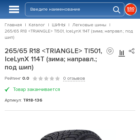
Главная
Каталог
ШИНЫ
Легковые шины
265/65 R18 <TRIANGLE> TI501, IceLynX 114T (зима; направл.; под
шип)
265/65 R18 <TRIANGLE> TI501,
IceLynX 114T (зима; направл.;
под шип)
Рейтинг
0.0
0 отзывов
Товар заканчивается
Артикул:
TR18-136