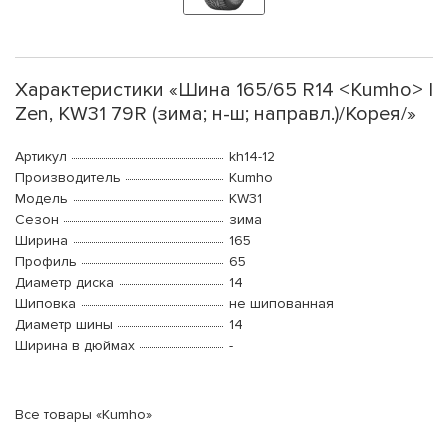
Характеристики «Шина 165/65 R14 <Kumho> I
Zen, KW31 79R (зима; н-ш; направл.)/Корея/»
Артикул
kh14-12
Производитель
Kumho
Модель
KW31
Сезон
зима
Ширина
165
Профиль
65
Диаметр диска
14
Шиповка
не шипованная
Диаметр шины
14
Ширина в дюймах
-
Все товары «Kumho»