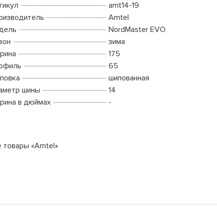
тикул
amt14-19
оизводитель
Amtel
дель
NordMaster EVO
зон
зима
рина
175
офиль
65
повка
шипованная
аметр шины
14
рина в дюймах
-
е товары «Amtel»