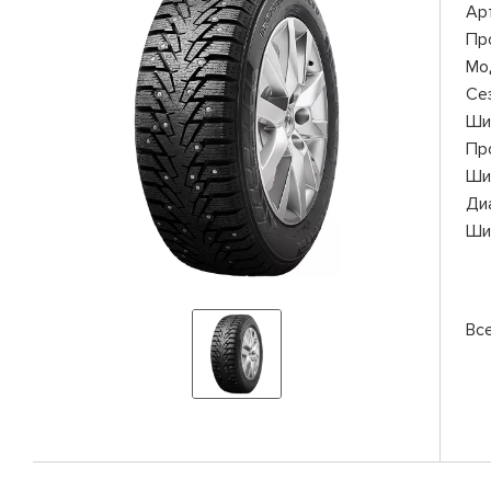
Ар
Пр
Мо
Се
Ши
Пр
Ши
Ди
Ши
Вс