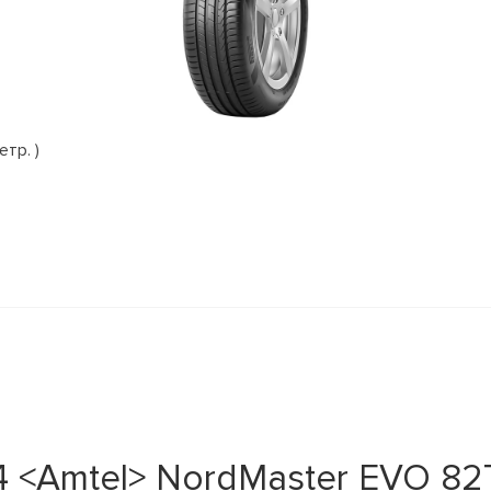
етр. )
 <Amtel> NordMaster EVO 82T