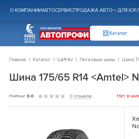
О КОМПАНИИ
АВТОСЕРВИС
ПРОДАЖА АВТО
ДЛЯ ЮР.
Каталог
Главная
Каталог
ШИНЫ
Легковые шины
Шина 17
Шина 175/65 R14 <Amtel> N
Нет в нал
Рейтинг
0.0
0 отзывов
Ха
No