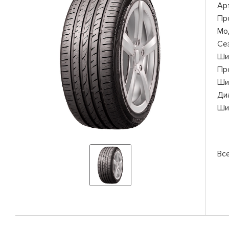
Ар
Пр
Мо
Се
Ши
Пр
Ши
Ди
Ши
Вс