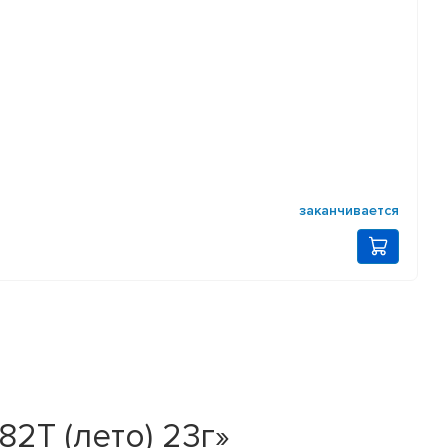
заканчивается
82T (лето) 23г»