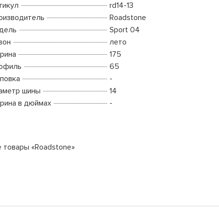
тикул
rd14-13
оизводитель
Roadstone
дель
Sport 04
зон
лето
рина
175
офиль
65
повка
-
аметр шины
14
рина в дюймах
-
е товары «Roadstone»