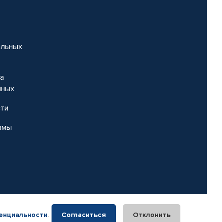
альных
на
нных
сти
амы
енциальности
.
Согласиться
Отклонить