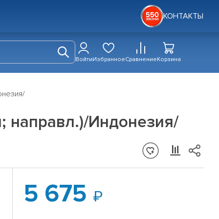
КОНТАКТЫ
Войти
Избранное
Сравнение
Корзина
донезия/
ип; направл.)/Индонезия/
5 675