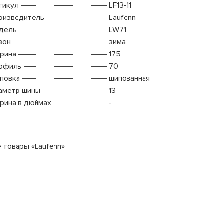
тикул
LF13-11
оизводитель
Laufenn
дель
LW71
зон
зима
рина
175
офиль
70
повка
шипованная
аметр шины
13
рина в дюймах
-
е товары «Laufenn»