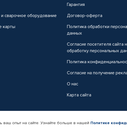
т
Гарантия
 и сварочное оборудование
Договор-оферта
е карты
Политика обработки персон
данных
Согласие посетителя сайта 
обработку персональных да
Политика конфиденциально
Согласие на получение рекл
О нас
Карта сайта
ь ваш опыт на сайте. Узнайте больше в нашей
Политике конфид
-магазин автомобильных товаров Автопрофи.