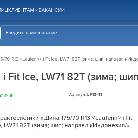
ЛИЦ
КЛИЕНТАМ
ВАКАНСИИ
5/70 R13 <Laufenn> i Fit Ice, LW71 82T (зима; шип; направл.)/Ин
i Fit Ice, LW71 82T (зима; ш
Артикул:
LF13-11
аличии
рактеристики «Шина 175/70 R13 <Laufenn> i Fit
e, LW71 82T (зима; шип; направл.)/Индонезия/»