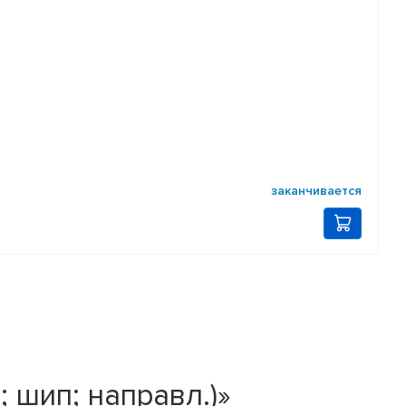
заканчивается
 шип; направл.)»