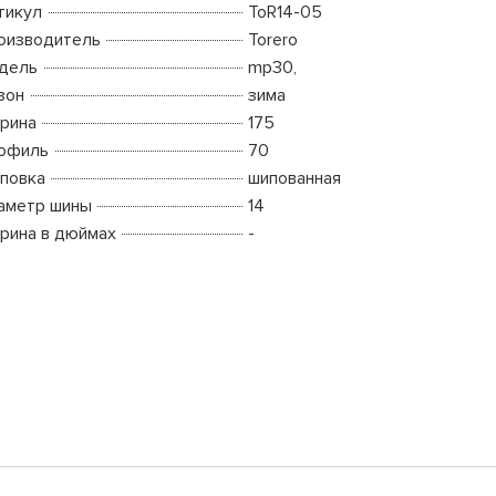
тикул
ToR14-05
оизводитель
Torero
дель
mp30,
зон
зима
рина
175
офиль
70
повка
шипованная
аметр шины
14
рина в дюймах
-