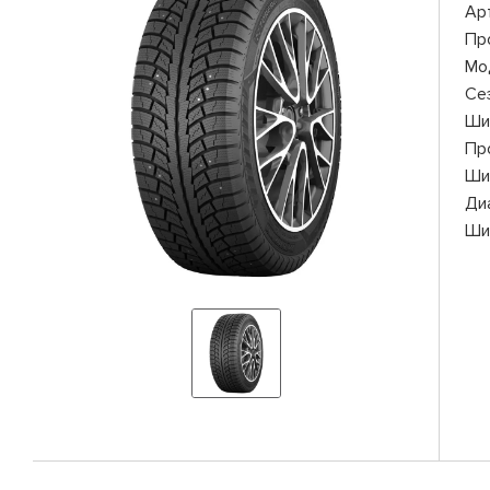
Ар
Пр
Мо
Се
Ши
Пр
Ши
Ди
Ши