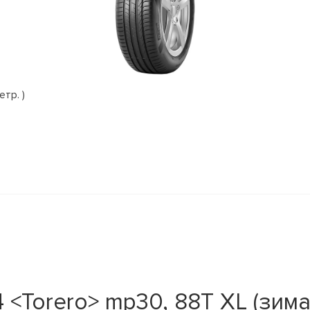
етр. )
<Torero> mp30, 88T XL (зима;