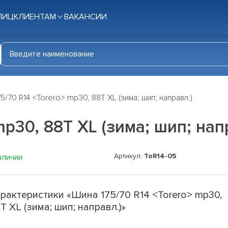
ЛИЦ
КЛИЕНТАМ
ВАКАНСИИ
5/70 R14 <Torero> mp30, 88T XL (зима; шип; направл.)
mp30, 88T XL (зима; шип; нап
Артикул:
ToR14-05
аличии
рактеристики «Шина 175/70 R14 <Torero> mp30,
T XL (зима; шип; направл.)»