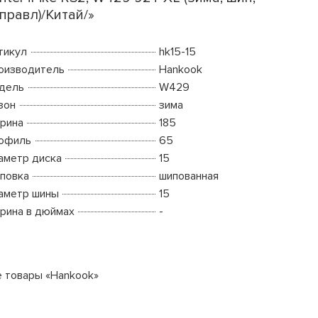
правл)/Китай/»
тикул
hk15-15
оизводитель
Hankook
дель
W429
зон
зима
рина
185
офиль
65
аметр диска
15
повка
шипованная
аметр шины
15
рина в дюймах
-
е товары «Hankook»