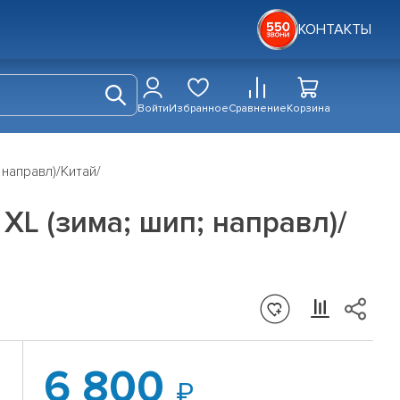
КОНТАКТЫ
Войти
Избранное
Сравнение
Корзина
 направл)/Китай/
XL (зима; шип; направл)/
6 800