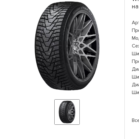
на
Ар
Пр
Мо
Се
Ши
Пр
Ди
Ши
Ди
Ши
Вс