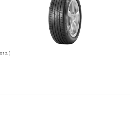
етр. )