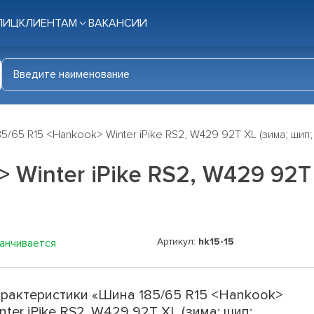
ЛИЦ
КЛИЕНТАМ
ВАКАНСИИ
5/65 R15 <Hankook> Winter iPike RS2, W429 92T XL (зима; шип;
 Winter iPike RS2, W429 92T 
Артикул:
hk15-15
канчивается
рактеристики «Шина 185/65 R15 <Hankook>
nter iPike RS2, W429 92T XL (зима; шип;