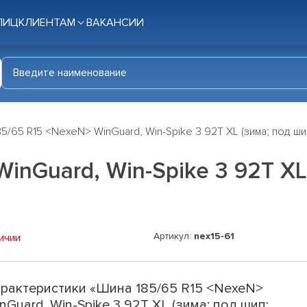
ЛИЦ
КЛИЕНТАМ
ВАКАНСИИ
5/65 R15 <NexeN> WinGuard, Win-Spike 3 92T XL (зима; под шип
inGuard, Win-Spike 3 92T XL
Артикул:
nex15-61
ичии
рактеристики «Шина 185/65 R15 <NexeN>
nGuard, Win-Spike 3 92T XL (зима; под шип;