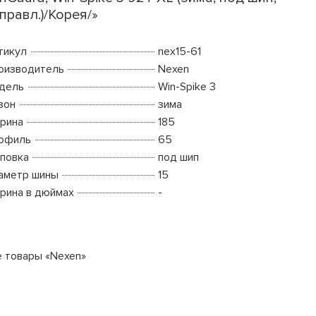
правл.)/Корея/»
тикул
nex15-61
оизводитель
Nexen
дель
Win-Spike 3
зон
зима
рина
185
офиль
65
повка
под шип
аметр шины
15
рина в дюймах
-
е товары «Nexen»