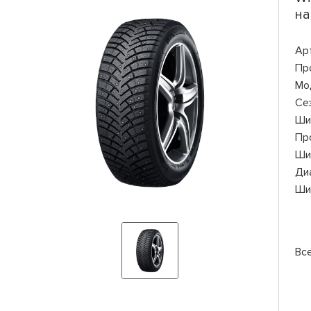
на
Ар
Пр
Мо
Се
Ши
Пр
Ши
Ди
Ши
Вс