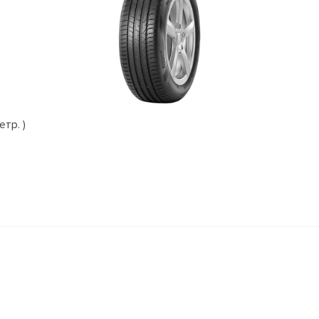
етр. )