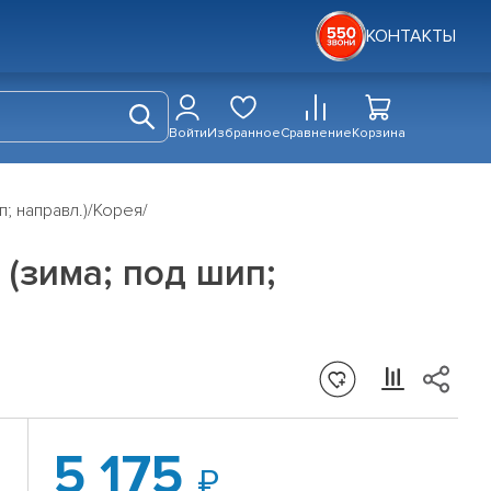
КОНТАКТЫ
Войти
Избранное
Сравнение
Корзина
; направл.)/Корея/
 (зима; под шип;
5 175