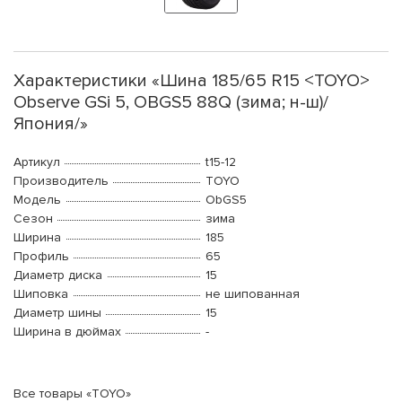
Характеристики «Шина 185/65 R15 <TOYO>
Observe GSi 5, OBGS5 88Q (зима; н-ш)/
Япония/»
Артикул
t15-12
Производитель
TOYO
Модель
ObGS5
Сезон
зима
Ширина
185
Профиль
65
Диаметр диска
15
Шиповка
не шипованная
Диаметр шины
15
Ширина в дюймах
-
Все товары «TOYO»