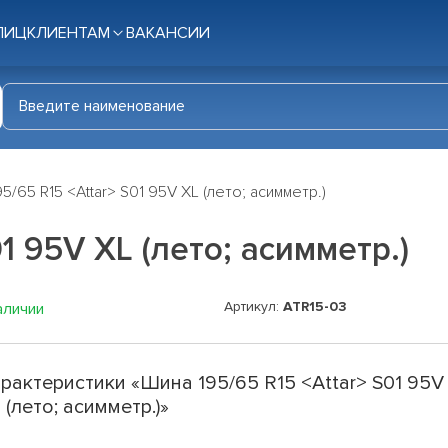
ЛИЦ
КЛИЕНТАМ
ВАКАНСИИ
5/65 R15 <Attar> S01 95V XL (лето; асимметр.)
1 95V XL (лето; асимметр.)
Артикул:
ATR15-03
аличии
рактеристики «Шина 195/65 R15 <Attar> S01 95V
 (лето; асимметр.)»