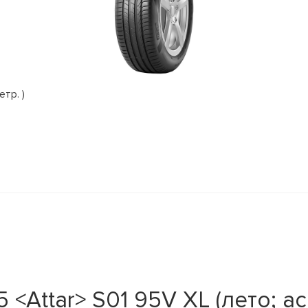
етр. )
<Attar> S01 95V XL (лето; ас