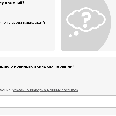
редложений?
что-то среди наших акций!
цию о новинках и скидках первыми!
учение
рекламно-информационных рассылок