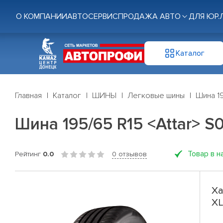
О КОМПАНИИ
АВТОСЕРВИС
ПРОДАЖА АВТО
ДЛЯ ЮР.
Каталог
Главная
Каталог
ШИНЫ
Легковые шины
Шина 19
Шина 195/65 R15 <Attar> S0
Товар в н
Рейтинг
0.0
0 отзывов
Ха
XL