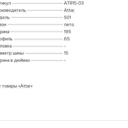
тикул
ATR15-03
оизводитель
Attar
дель
S01
зон
лето
рина
195
офиль
65
повка
-
аметр шины
15
рина в дюймах
-
 товары «Attar»