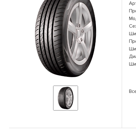
Ар
Пр
Мо
Се
Ши
Пр
Ши
Ди
Ши
Все