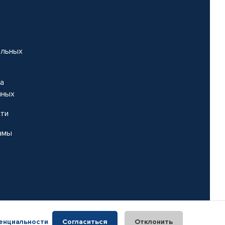
альных
на
нных
сти
амы
енциальности
.
Согласиться
Отклонить