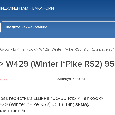
ЛИЦ
КЛИЕНТАМ
ВАКАНСИИ
5/65 R15 <Hankook> W429 (Winter i*Pike RS2) 95T (шип; зима)/
 W429 (Winter i*Pike RS2) 9
Артикул:
hk15-13
ичии
рактеристики «Шина 195/65 R15 <Hankook>
29 (Winter i*Pike RS2) 95T (шип; зима)/
липпины/»