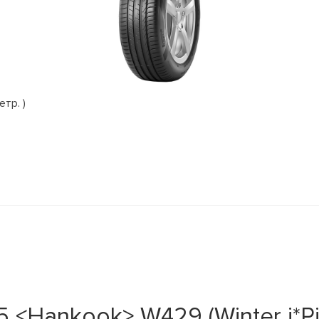
етр. )
<Hankook> W429 (Winter i*Pi