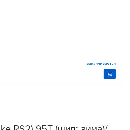
заканчивается
ke RS2) 95T (шип; зима)/