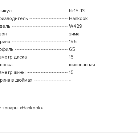
тикул
hk15-13
оизводитель
Hankook
дель
W429
зон
зима
рина
195
офиль
65
аметр диска
15
повка
шипованная
аметр шины
15
рина в дюймах
-
е товары «Hankook»