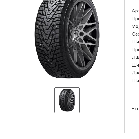
Ар
Пр
Мо
Се
Ши
Пр
Ди
Ши
Ди
Ши
Вс