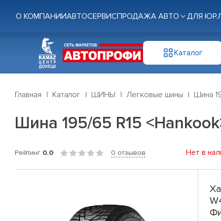
О КОМПАНИИ
АВТОСЕРВИС
ПРОДАЖА АВТО
ДЛЯ ЮР.
Каталог
Главная
Каталог
ШИНЫ
Легковые шины
Шина 19
Шина 195/65 R15 <Hankook>
Нет в нал
Рейтинг
0.0
0 отзывов
Ха
W4
Фи