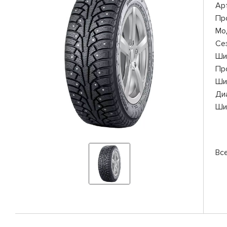
Ар
Пр
Мо
Се
Ши
Пр
Ши
Ди
Ши
Вс