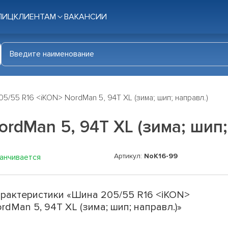
ЛИЦ
КЛИЕНТАМ
ВАКАНСИИ
5/55 R16 <iKON> NordMan 5, 94T XL (зима; шип; направл.)
rdMan 5, 94T XL (зима; шип;
Артикул:
NoK16-99
канчивается
рактеристики «Шина 205/55 R16 <iKON>
rdMan 5, 94T XL (зима; шип; направл.)»