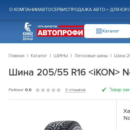
О КОМПАНИИ
АВТОСЕРВИС
ПРОДАЖА АВТО
ДЛЯ ЮР.
Каталог
Главная
Каталог
ШИНЫ
Легковые шины
Шина 20
Шина 205/55 R16 <iKON> No
Товар за
Рейтинг
0.0
0 отзывов
Ха
No