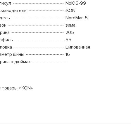
тикул
NoK16-99
оизводитель
iKON
дель
NordMan 5,
зон
зима
рина
205
офиль
55
повка
шипованная
аметр шины
16
рина в дюймах
-
е товары «iKON»