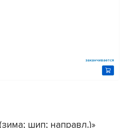
заканчивается
зима; шип; направл.)»