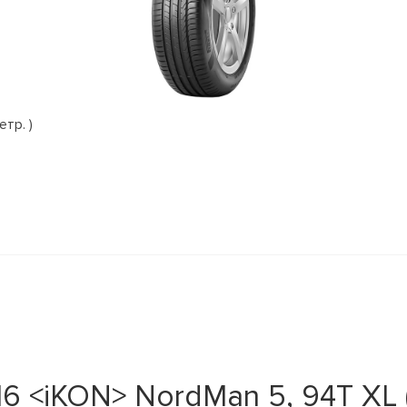
етр. )
 <iKON> NordMan 5, 94T XL (