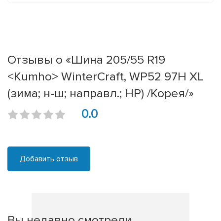
Отзывы о «Шина 205/55 R19
<Kumho> WinterCraft, WP52 97H XL
(зима; н-ш; направл.; HP) /Корея/»
0.0
Добавить отзыв
Вы недавно смотрели