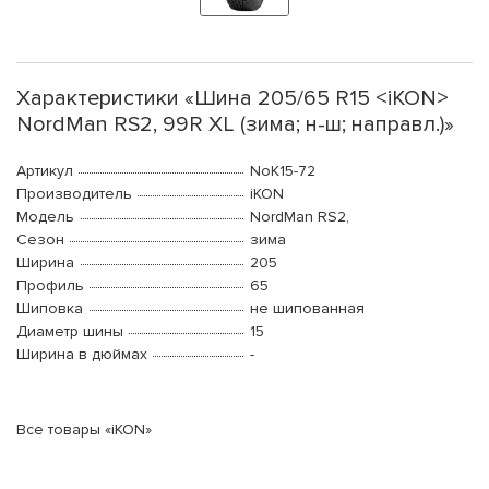
Характеристики «Шина 205/65 R15 <iKON>
NordMan RS2, 99R XL (зима; н-ш; направл.)»
Артикул
NoK15-72
Производитель
iKON
Модель
NordMan RS2,
Сезон
зима
Ширина
205
Профиль
65
Шиповка
не шипованная
Диаметр шины
15
Ширина в дюймах
-
Все товары «iKON»