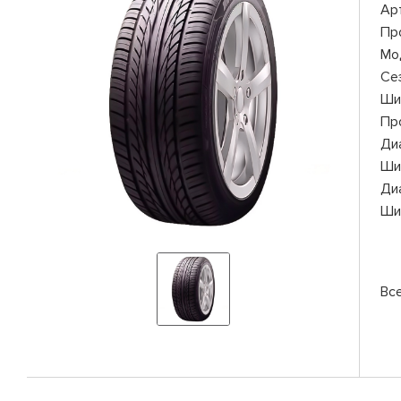
Ар
Пр
Мо
Се
Ши
Пр
Ди
Ши
Ди
Ши
Вс