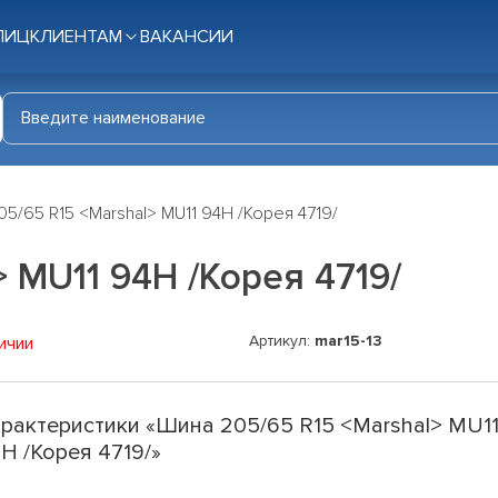
ЛИЦ
КЛИЕНТАМ
ВАКАНСИИ
5/65 R15 <Marshal> MU11 94Н /Корея 4719/
 MU11 94Н /Корея 4719/
Артикул:
mar15-13
ичии
рактеристики «Шина 205/65 R15 <Marshal> MU1
Н /Корея 4719/»