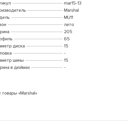
тикул
mar15-13
оизводитель
Marshal
дель
MU11
зон
лето
рина
205
офиль
65
аметр диска
15
повка
-
аметр шины
15
рина в дюймах
-
е товары «Marshal»