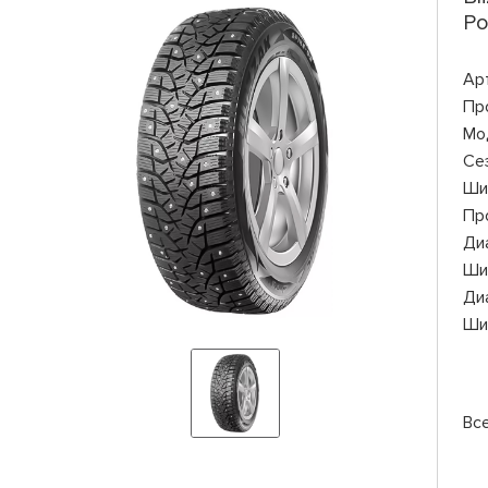
Ро
Ар
Пр
Мо
Се
Ши
Пр
Ди
Ши
Ди
Ши
Вс