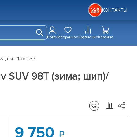
КОНТАКТЫ
Войти
Избранное
Сравнение
Корзина
ма; шип)/Россия/
uv SUV 98T (зима; шип)/
9 750