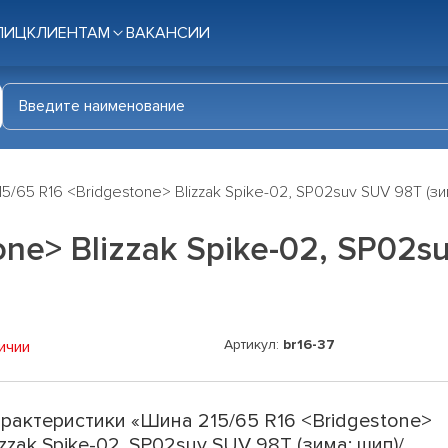
ЛИЦ
КЛИЕНТАМ
ВАКАНСИИ
5/65 R16 <Bridgestone> Blizzak Spike-02, SP02suv SUV 98T (зи
ne> Blizzak Spike-02, SP02s
Артикул:
br16-37
ичии
рактеристики «Шина 215/65 R16 <Bridgestone>
izzak Spike-02, SP02suv SUV 98T (зима; шип)/