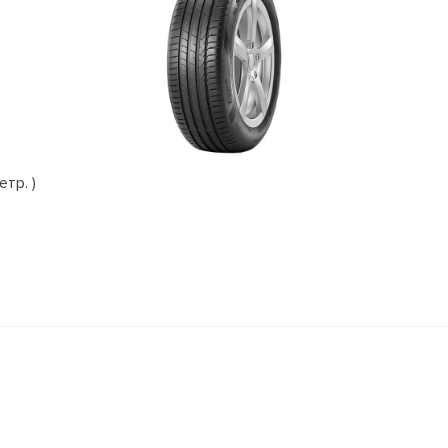
етр. )