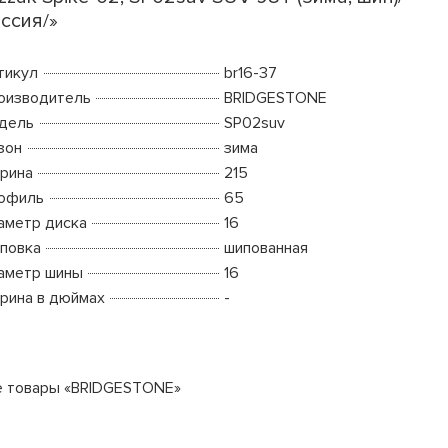
ссия/»
тикул
br16-37
оизводитель
BRIDGESTONE
дель
SP02suv
зон
зима
рина
215
офиль
65
аметр диска
16
повка
шипованная
аметр шины
16
рина в дюймах
-
е товары «BRIDGESTONE»