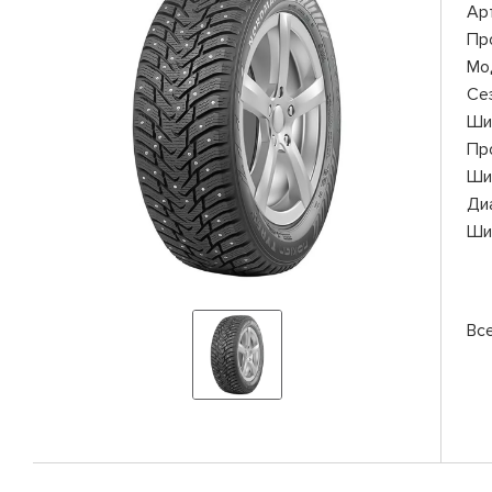
Ар
Пр
Мо
Се
Ши
Пр
Ши
Ди
Ши
Вс