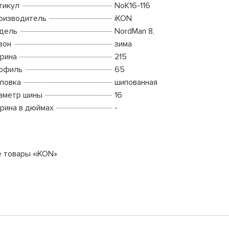
тикул
NoK16-116
оизводитель
iKON
дель
NordMan 8,
зон
зима
рина
215
офиль
65
повка
шипованная
аметр шины
16
рина в дюймах
-
е товары «iKON»