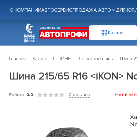
О КОМПАНИИ
АВТОСЕРВИС
ПРОДАЖА АВТО
ДЛЯ ЮР.
Каталог
Главная
Каталог
ШИНЫ
Легковые шины
Шина 21
Шина 215/65 R16 <iKON> No
Нет в нал
Рейтинг
0.0
0 отзывов
Ха
No