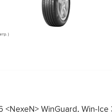
етр. )
<NexeN> WinGuard, Win-Ice 3 