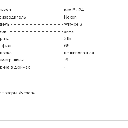
тикул
nex16-124
оизводитель
Nexen
дель
Win-Ice 3
зон
зима
рина
215
офиль
65
повка
не шипованная
аметр шины
16
рина в дюймах
-
е товары «Nexen»