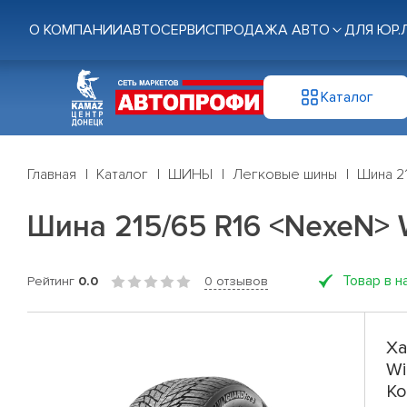
О КОМПАНИИ
АВТОСЕРВИС
ПРОДАЖА АВТО
ДЛЯ ЮР.
Каталог
Главная
Каталог
ШИНЫ
Легковые шины
Шина 21
Шина 215/65 R16 <NexeN> W
Товар в н
Рейтинг
0.0
0 отзывов
Ха
Wi
Ко