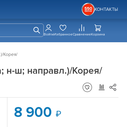
КОНТАКТЫ
Войти
Избранное
Сравнение
Корзина
.)/Корея/
; н-ш; направл.)/Корея/
8 900