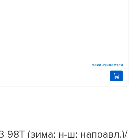
заканчивается
98T (зима; н-ш; направл.)/