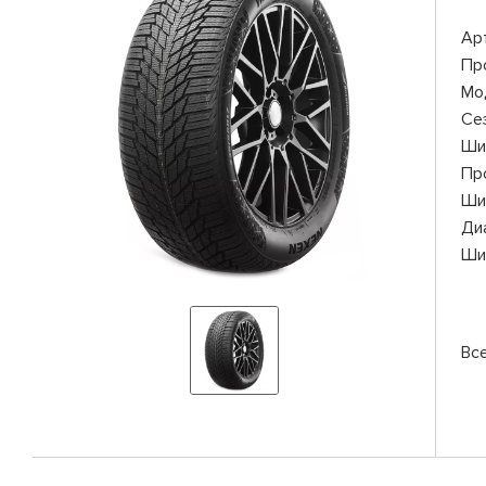
Ар
Пр
Мо
Се
Ши
Пр
Ши
Ди
Ши
Вс