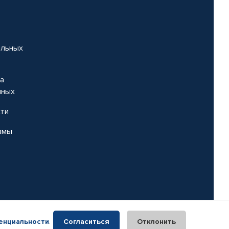
альных
на
нных
сти
амы
енциальности
.
Согласиться
Отклонить