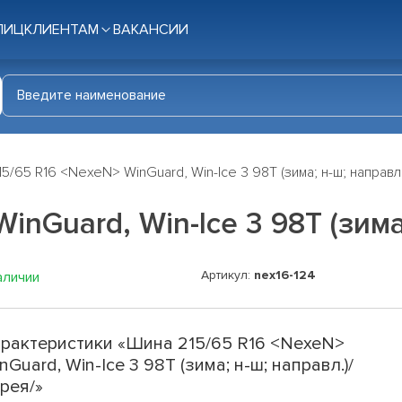
ЛИЦ
КЛИЕНТАМ
ВАКАНСИИ
5/65 R16 <NexeN> WinGuard, Win-Ice 3 98T (зима; н-ш; направл
inGuard, Win-Ice 3 98T (зима
Артикул:
nex16-124
аличии
рактеристики «Шина 215/65 R16 <NexeN>
nGuard, Win-Ice 3 98T (зима; н-ш; направл.)/
рея/»