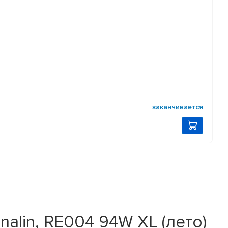
заканчивается
alin, RE004 94W XL (лето)