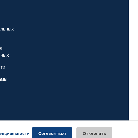
альных
на
нных
сти
амы
енциальности
.
Согласиться
Отклонить