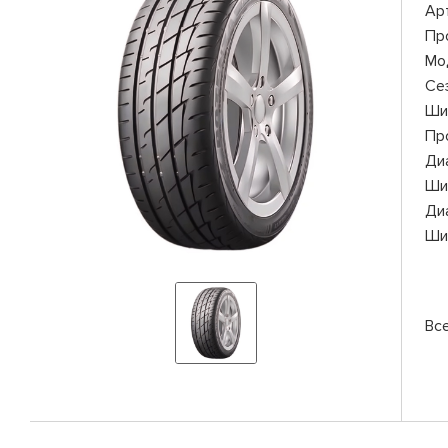
Ар
Пр
Мо
Се
Ши
Пр
Ди
Ши
Ди
Ши
Вс