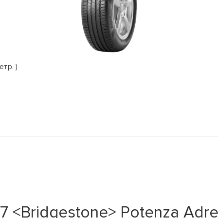
етр. )
 <Bridgestone> Potenza Adren