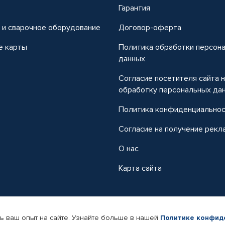
т
Гарантия
 и сварочное оборудование
Договор-оферта
е карты
Политика обработки персон
данных
Согласие посетителя сайта 
обработку персональных да
Политика конфиденциально
Согласие на получение рекл
О нас
Карта сайта
ь ваш опыт на сайте. Узнайте больше в нашей
Политике конфид
-магазин автомобильных товаров Автопрофи.