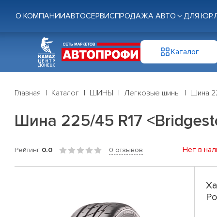
О КОМПАНИИ
АВТОСЕРВИС
ПРОДАЖА АВТО
ДЛЯ ЮР.
Каталог
Главная
Каталог
ШИНЫ
Легковые шины
Шина 22
Шина 225/45 R17 <Bridgest
Нет в нал
Рейтинг
0.0
0 отзывов
Ха
Po