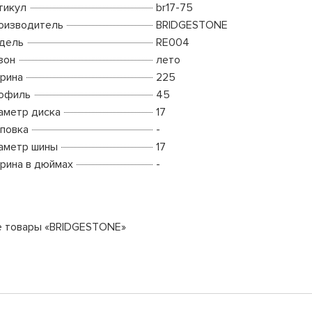
тикул
br17-75
оизводитель
BRIDGESTONE
дель
RE004
зон
лето
рина
225
офиль
45
аметр диска
17
повка
-
аметр шины
17
рина в дюймах
-
е товары «BRIDGESTONE»