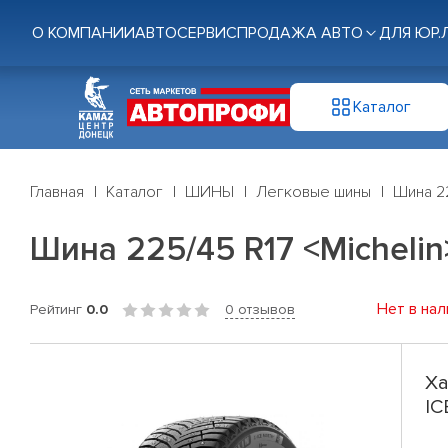
О КОМПАНИИ
АВТОСЕРВИС
ПРОДАЖА АВТО
ДЛЯ ЮР.
Каталог
Главная
Каталог
ШИНЫ
Легковые шины
Шина 22
Шина 225/45 R17 <Michelin
Нет в нал
Рейтинг
0.0
0 отзывов
Ха
IC