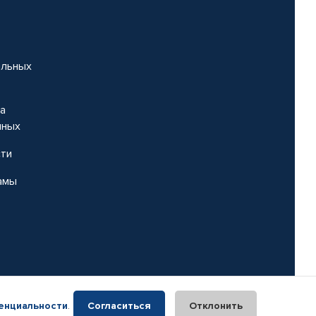
альных
на
нных
сти
амы
енциальности
.
Согласиться
Отклонить