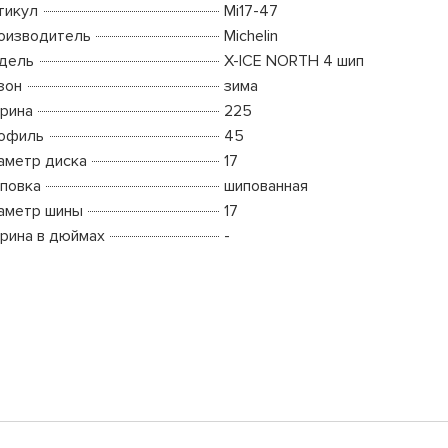
тикул
Mi17-47
оизводитель
Michelin
дель
X-ICE NORTH 4 шип
зон
зима
рина
225
офиль
45
аметр диска
17
повка
шипованная
аметр шины
17
рина в дюймах
-