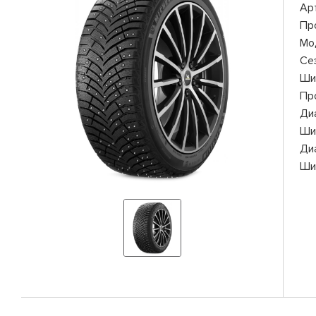
Ар
Пр
Мо
Се
Ши
Пр
Ди
Ши
Ди
Ши