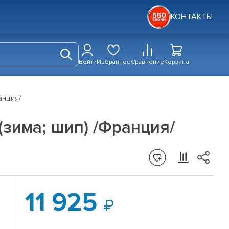
КОНТАКТЫ
Войти
Избранное
Сравнение
Корзина
анция/
(зима; шип) /Франция/
11 925