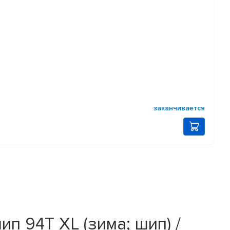
заканчивается
п 94T XL (зима; шип) /