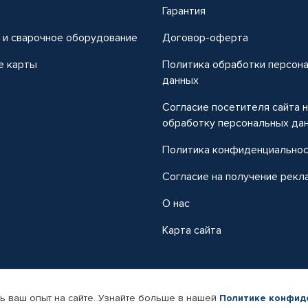
т
Гарантия
 и сварочное оборудование
Договор-оферта
е карты
Политика обработки персон
данных
Согласие посетителя сайта 
обработку персональных да
Политика конфиденциально
Согласие на получение рекл
О нас
Карта сайта
ь ваш опыт на сайте. Узнайте больше в нашей
Политике конфид
-магазин автомобильных товаров Автопрофи.