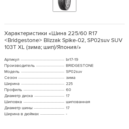
Характеристики «Шина 225/60 R17
<Bridgestone> Blizzak Spike-02, SP02suv SUV
103T XL (зима; шип)/Япония/»
Артикул
br17-19
Производитель
BRIDGESTONE
Модель
SP02suv
Сезон
зима
Ширина
225
Профиль
60
Диаметр диска
17
Шиповка
шипованная
Диаметр шины
17
Ширина в дюймах
-