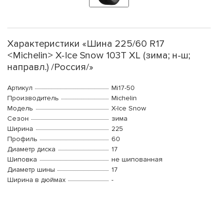
Характеристики «Шина 225/60 R17
<Michelin> X-Ice Snow 103T XL (зима; н-ш;
направл.) /Россия/»
Артикул
Mi17-50
Производитель
Michelin
Модель
X-Ice Snow
Сезон
зима
Ширина
225
Профиль
60
Диаметр диска
17
Шиповка
не шипованная
Диаметр шины
17
Ширина в дюймах
-