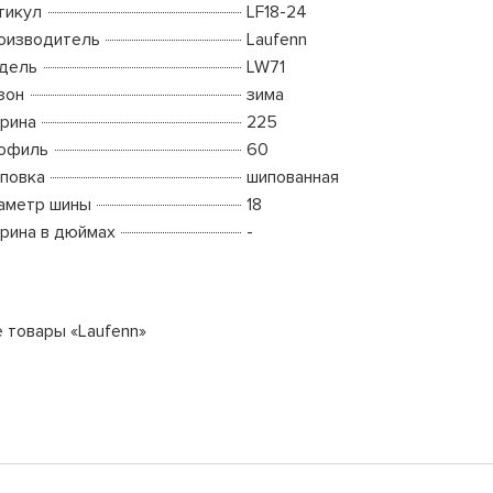
тикул
LF18-24
оизводитель
Laufenn
дель
LW71
зон
зима
рина
225
офиль
60
повка
шипованная
аметр шины
18
рина в дюймах
-
е товары «Laufenn»