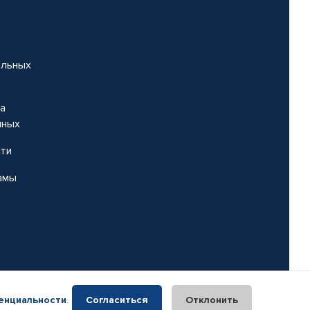
альных
на
нных
сти
амы
енциальности
.
Согласиться
Отклонить