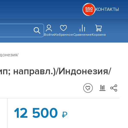
КОНТАКТЫ
Войти
Избранное
Сравнение
Корзина
Индонезия/
шип; направл.)/Индонезия/
12 500