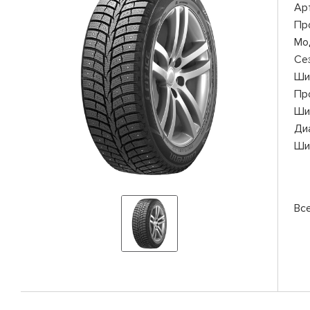
Ар
Пр
Мо
Се
Ши
Пр
Ши
Ди
Ши
Вс