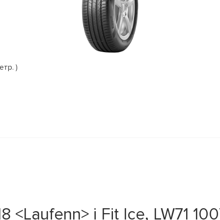
етр. )
<Laufenn> i Fit Ice, LW71 100