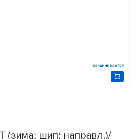
заканчивается
T (зима; шип; направл.)/