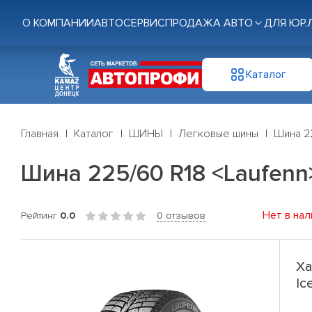
О КОМПАНИИ
АВТОСЕРВИС
ПРОДАЖА АВТО
ДЛЯ ЮР.
Каталог
Главная
Каталог
ШИНЫ
Легковые шины
Шина 22
Шина 225/60 R18 <Laufenn> 
Нет в нал
Рейтинг
0.0
0 отзывов
Ха
Ic