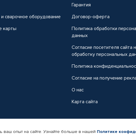
т
Гарантия
 и сварочное оборудование
Договор-оферта
е карты
Политика обработки персон
данных
Согласие посетителя сайта 
обработку персональных да
Политика конфиденциально
Согласие на получение рекл
О нас
Карта сайта
ь ваш опыт на сайте. Узнайте больше в нашей
Политике конфид
-магазин автомобильных товаров Автопрофи.